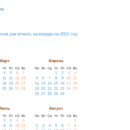
те
Март
Апрель
р
Чт
Пт
Сб
Вс
Пн
Вт
Ср
Чт
Пт
Сб
Вс
4
5
6
7
1
2
3
4
11
12
13
14
5
6
7
8
9
10
11
18
19
20
21
12
13
14
15
16
17
18
25
26
27
28
19
20
21
22
23
24
25
26
27
28
29
30
Июль
Август
р
Чт
Пт
Сб
Вс
Пн
Вт
Ср
Чт
Пт
Сб
Вс
1
2
3
4
1
8
9
10
11
2
3
4
5
6
7
8