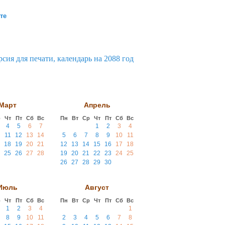
те
Март
Апрель
р
Чт
Пт
Сб
Вс
Пн
Вт
Ср
Чт
Пт
Сб
Вс
4
5
6
7
1
2
3
4
11
12
13
14
5
6
7
8
9
10
11
18
19
20
21
12
13
14
15
16
17
18
25
26
27
28
19
20
21
22
23
24
25
26
27
28
29
30
Июль
Август
р
Чт
Пт
Сб
Вс
Пн
Вт
Ср
Чт
Пт
Сб
Вс
1
2
3
4
1
8
9
10
11
2
3
4
5
6
7
8