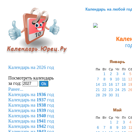
Календарь на любой го
Кален
го
Январь
Календарь на 2026 год
Пн
Вт
Ср
Чт
Пт
С
1
2
3
4
5
Посмотреть календарь
7
8
9
10
11
1
за год:
14
15
16
17
18
1
Ранее...
21
22
23
24
25
2
Календарь на
1936
год
28
29
30
31
Календарь на
1937
год
Календарь на
1938
год
Май
Календарь на
1939
год
Календарь на
1940
год
Пн
Вт
Ср
Чт
Пт
С
Календарь на
1941
год
1
2
3
4
Календарь на
1942
год
6
7
8
9
10
1
Календарь на
1943
год